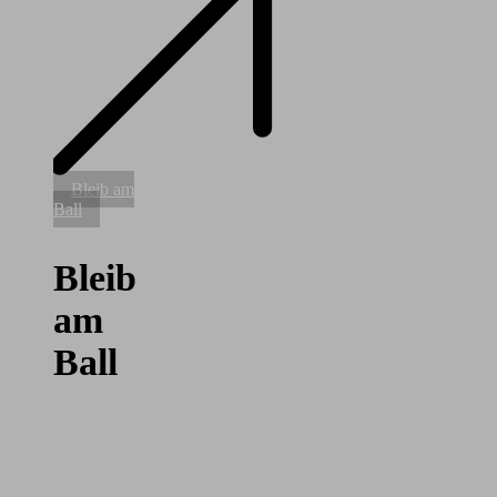
Bleib
Bleib am
am
Ball
Ball
Bleib
am
Ball