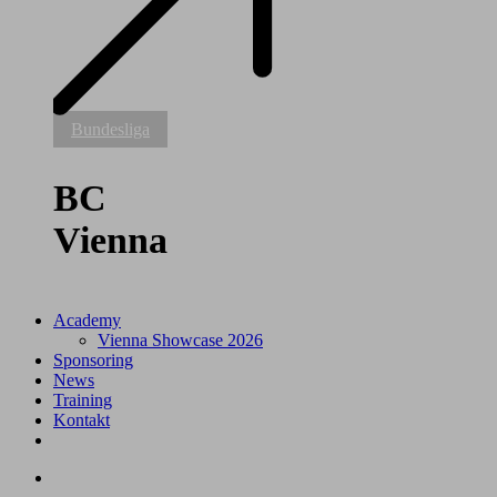
BC
Bundesliga
Vienna
BC
Vienna
Academy
Vienna Showcase 2026
Sponsoring
News
Training
Kontakt
facebook
youtube
instagram
tiktok
search