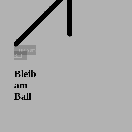
Bleib
Bleib am
am
Ball
Ball
Bleib
am
Ball