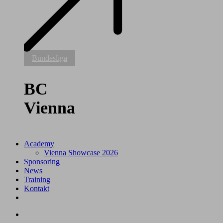
BC
Bundesliga
Vienna
BC
Vienna
Academy
Vienna Showcase 2026
Sponsoring
News
Training
Kontakt
facebook
youtube
instagram
tiktok
search