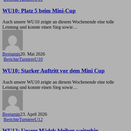
Platz
5
WU10: Platz 5 beim Mini-Cup
beim
Mini-
Auch unsere WU10 zeigte an diesem Wochenende eine tolle
Cup
Leistung und konnte einen Sieg sowie…
Benjamin
20. Mai 2026
WU10:
Berichte
Turniere
U10
Starker
Auftritt
WU10: Starker Auftritt vor dem Mini Cup
vor
dem
Auch unsere WU10 zeigte an diesem Wochenende eine tolle
Mini
Leistung und konnte einen Sieg sowie…
Cup
Benjamin
23. April 2026
WU12:
Berichte
Turniere
U12
Unsere
Mädels
WU12: Unsere Mädels bleiben weiterhin