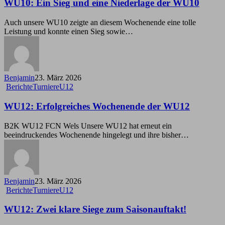
Sieg
WU10: Ein Sieg und eine Niederlage der WU10
und
eine
Auch unsere WU10 zeigte an diesem Wochenende eine tolle
Niederlage
Leistung und konnte einen Sieg sowie…
der
WU10
Benjamin
23. März 2026
WU12:
Berichte
Turniere
U12
Erfolgreiches
Wochenende
WU12: Erfolgreiches Wochenende der WU12
der
WU12
B2K WU12 FCN Wels Unsere WU12 hat erneut ein
beeindruckendes Wochenende hingelegt und ihre bisher…
Benjamin
23. März 2026
WU12:
Berichte
Turniere
U12
Zwei
klare
WU12: Zwei klare Siege zum Saisonauftakt!
Siege