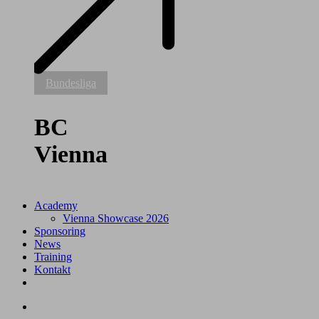
BC
Bundesliga
Vienna
BC
Vienna
Academy
Vienna Showcase 2026
Sponsoring
News
Training
Kontakt
facebook
youtube
instagram
tiktok
search