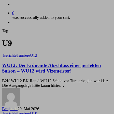
account
0
was successfully added to your cart.
Menu
Tag
U9
WU12:
Berichte
Turniere
U12
Der
krönende
WU12: Der krönende Abschluss einer perfekten
Abschluss
Saison – WU12 wird Vizemeister!
einer
perfekten
B2K WU12 BK Rapid WU12 Schon vor Turnierbeginn war klar:
Saison
Die Ausgangslage hätte kaum härter…
–
WU12
wird
Vizemeister!
Benjamin
20. Mai 2026
WU10:
Berichte
Turniere
U10