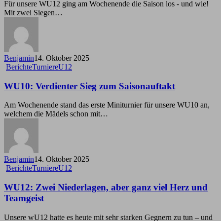
zum
Für unsere WU12 ging am Wochenende die Saison los - und wie!
Saisonauftakt!
Mit zwei Siegen…
Benjamin
14. Oktober 2025
WU10:
Berichte
Turniere
U12
Verdienter
Sieg
WU10: Verdienter Sieg zum Saisonauftakt
zum
Saisonauftakt
Am Wochenende stand das erste Miniturnier für unsere WU10 an,
welchem die Mädels schon mit…
Benjamin
14. Oktober 2025
WU12:
Berichte
Turniere
U12
Zwei
Niederlagen,
WU12: Zwei Niederlagen, aber ganz viel Herz und
aber
Teamgeist
ganz
viel
Unsere wU12 hatte es heute mit sehr starken Gegnern zu tun – und
Herz