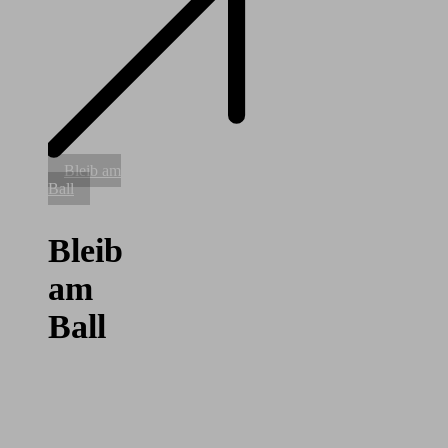
Bleib
Bleib am
am
Ball
Ball
Bleib
am
Ball