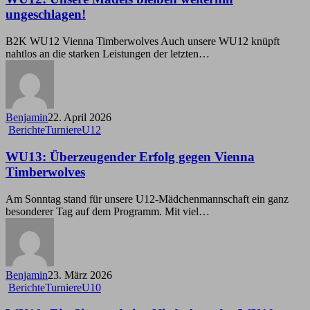
bleiben
ungeschlagen!
weiterhin
ungeschlagen!
B2K WU12 Vienna Timberwolves Auch unsere WU12 knüpft
nahtlos an die starken Leistungen der letzten…
Benjamin
22. April 2026
WU13:
Berichte
Turniere
U12
Überzeugender
Erfolg
WU13: Überzeugender Erfolg gegen Vienna
gegen
Timberwolves
Vienna
Timberwolves
Am Sonntag stand für unsere U12-Mädchenmannschaft ein ganz
besonderer Tag auf dem Programm. Mit viel…
Benjamin
23. März 2026
WU10:
Berichte
Turniere
U10
Ein