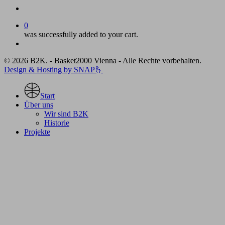
account
0
was successfully added to your cart.
Menu
© 2026 B2K. - Basket2000 Vienna - Alle Rechte vorbehalten.
Design & Hosting by SNAP🫰
Close
Menu
Start
Über uns
Wir sind B2K
Historie
Projekte