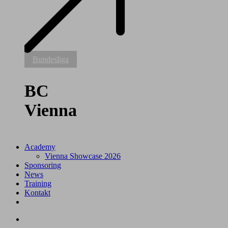
BC
Bundesliga
Vienna
BC
Vienna
Academy
Vienna Showcase 2026
Sponsoring
News
Training
Kontakt
facebook
youtube
instagram
tiktok
search