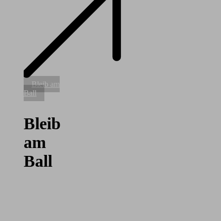
Bleib
Bleib am
am
Ball
Ball
Bleib
am
Ball