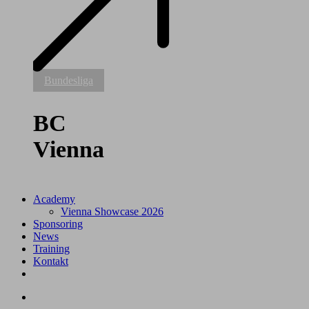
BC
Bundesliga
Vienna
BC
Vienna
Academy
Vienna Showcase 2026
Sponsoring
News
Training
Kontakt
facebook
youtube
instagram
tiktok
search