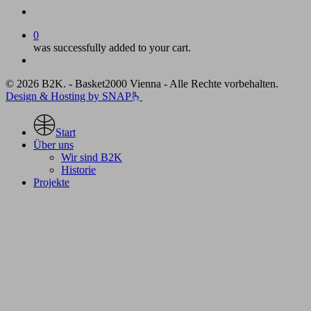
account
0
was successfully added to your cart.
Menu
© 2026 B2K. - Basket2000 Vienna - Alle Rechte vorbehalten.
Design & Hosting by SNAP🫰
Close
Menu
Start
Über uns
Wir sind B2K
Historie
Projekte