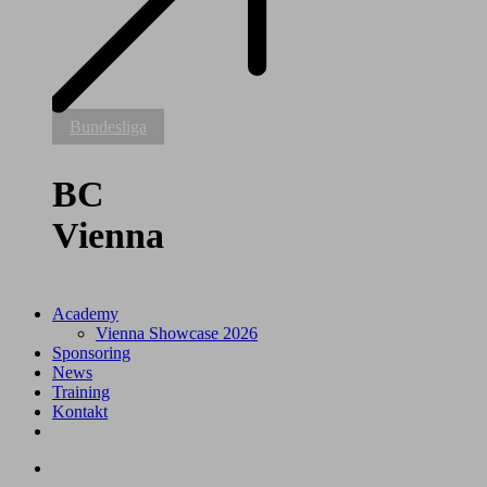
BC
Bundesliga
Vienna
BC
Vienna
Academy
Vienna Showcase 2026
Sponsoring
News
Training
Kontakt
facebook
youtube
instagram
tiktok
search