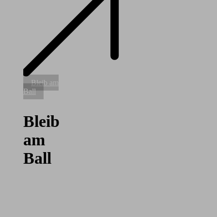
Bleib
Bleib am
am
Ball
Ball
Bleib
am
Ball